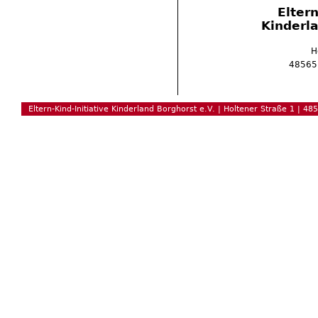
Eltern
Kinderla
H
48565 
Eltern-Kind-Initiative Kinderland Borghorst e.V. | Holtener Straße 1 | 48